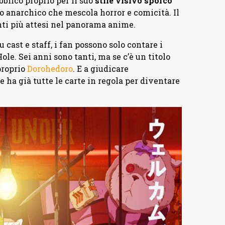
blico proprio per il suo
stile visivo sporco
ono anarchico che mescola horror e comicità. Il
enti più attesi nel panorama anime.
u cast e staff, i fan possono solo contare i
le. Sei anni sono tanti, ma se c’è un titolo
proprio
Dorohedoro
. E a giudicare
 ha già tutte le carte in regola per diventare