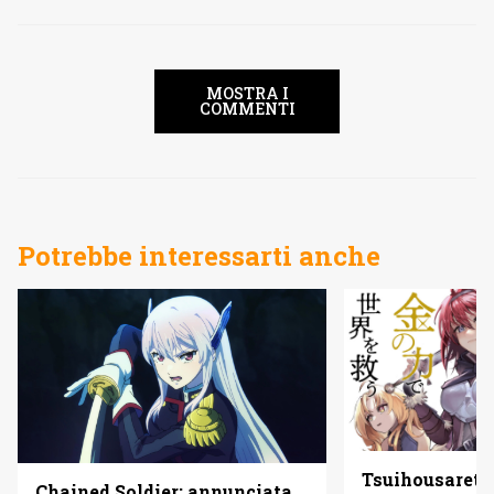
MOSTRA I
COMMENTI
Potrebbe interessarti anche
Tsuihousareta
Chained Soldier: annunciata