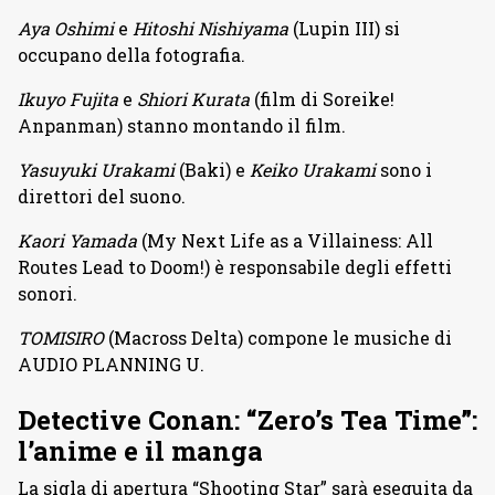
Aya Oshimi
e
Hitoshi Nishiyama
(Lupin III) si
occupano della fotografia.
Ikuyo Fujita
e
Shiori Kurata
(film di Soreike!
Anpanman) stanno montando il film.
Yasuyuki Urakami
(Baki) e
Keiko Urakami
sono i
direttori del suono.
Kaori Yamada
(My Next Life as a Villainess: All
Routes Lead to Doom!) è responsabile degli effetti
sonori.
TOMISIRO
(Macross Delta) compone le musiche di
AUDIO PLANNING U.
Detective Conan: “Zero’s Tea Time”:
l’anime e il manga
La sigla di apertura “Shooting Star” sarà eseguita da