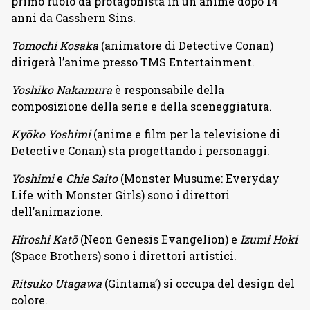
primo ruolo da protagonista in un anime dopo 14
anni da Casshern Sins.
Tomochi Kosaka
(animatore di Detective Conan)
dirigerà l’anime presso TMS Entertainment.
Yoshiko Nakamura
è responsabile della
composizione della serie e della sceneggiatura.
Kyōko Yoshimi
(anime e film per la televisione di
Detective Conan) sta progettando i personaggi.
Yoshimi
e
Chie Saito
(Monster Musume: Everyday
Life with Monster Girls) sono i direttori
dell’animazione.
Hiroshi Katō
(Neon Genesis Evangelion) e
Izumi Hoki
(Space Brothers) sono i direttori artistici.
Ritsuko Utagawa
(Gintama’) si occupa del design del
colore.