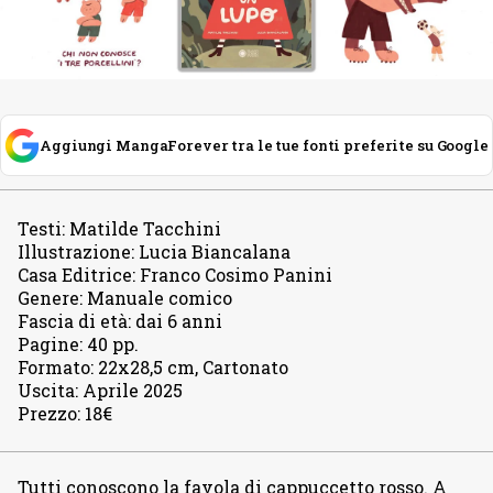
Aggiungi MangaForever tra le tue fonti preferite su Google
Testi
:
Matilde Tacchini
Illustrazione
:
Lucia Biancalana
Casa Editrice
:
Franco Cosimo Panini
Genere
:
Manuale comico
Fascia di età
:
dai 6 anni
Pagine
:
40 pp.
Formato
:
22x28,5 cm, Cartonato
Uscita
:
Aprile 2025
Prezzo
:
18€
Tutti conoscono la favola di cappuccetto rosso. A