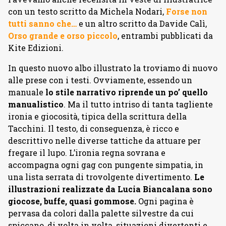
con un testo scritto da Michela Nodari,
Forse non
tutti sanno che…
e un altro scritto da Davide Calì,
Orso grande e orso piccolo
, entrambi pubblicati da
Kite Edizioni.
In questo nuovo albo illustrato la troviamo di nuovo
alle prese con i testi. Ovviamente, essendo un
manuale
lo stile narrativo riprende un po’ quello
manualistico
. Ma il tutto intriso di tanta tagliente
ironia e giocosità, tipica della scrittura della
Tacchini. Il testo, di conseguenza, è ricco e
descrittivo nelle diverse tattiche da attuare per
fregare il lupo. L’ironia regna sovrana e
accompagna ogni gag con pungente simpatia, in
una lista serrata di trovolgente divertimento.
Le
illustrazioni realizzate da Lucia Biancalana sono
giocose, buffe, quasi gommose.
Ogni pagina è
pervasa da colori dalla palette silvestre da cui
spiccano, di volta in volta, situazioni divertenti e