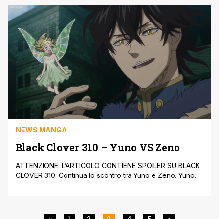
un'alleanza, nessuno dei due però si fida dell'altro. Nami
e Usop vedono le gambe di Kinemon che corrono e
chiedono soccorso. Dopo [']
NEWS MANGA
Black Clover 310 – Yuno VS Zeno
ATTENZIONE: L’ARTICOLO CONTIENE SPOILER SU BLACK
CLOVER 310. Continua lo scontro tra Yuno e Zeno. Yuno
utilizza la Magia delle Stelle per creare un nuovo attacco
e colpire Zeno. Zeno combina la Magia delle Ossa e la
Magia Spaziale. Zeno ha un flashback di suo fratello
maggiore, ma non ci viene mostrato il suo volto, [']
«
1
2
3
4
5
»