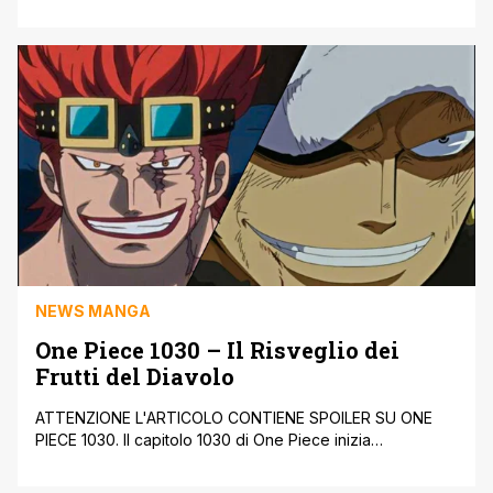
dall'esplosione generata da Shigaraki nel capitolo
precedente di My Hero Academia. Stars nota che i capelli
di Shigaraki sono cresciuti. Shigaraki prova a comprende
il funzionamento del Quirk di Stars: New Order. C'è un
limite alla forza che può generare, altrimenti [']
NEWS MANGA
One Piece 1030 – Il Risveglio dei
Frutti del Diavolo
ATTENZIONE L'ARTICOLO CONTIENE SPOILER SU ONE
PIECE 1030. Il capitolo 1030 di One Piece inizia
mostrandoci Drake, che è una spia della marina, e Apoo,
assieme a tre Numbers, che discutono per formare