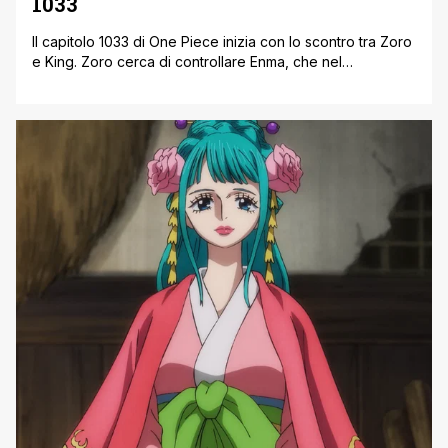
1033
Il capitolo 1033 di One Piece inizia con lo scontro tra Zoro
e King. Zoro cerca di controllare Enma, che nel
precedente capitolo gli risucchiava l'Haki. King ne
approfitta per avvicinarsi, ma poi si ferma, il cacciatore di
pirati lo colpisce con la spada però King non subisce
danni e genera un'esplosione. Si passa allo scontro [']