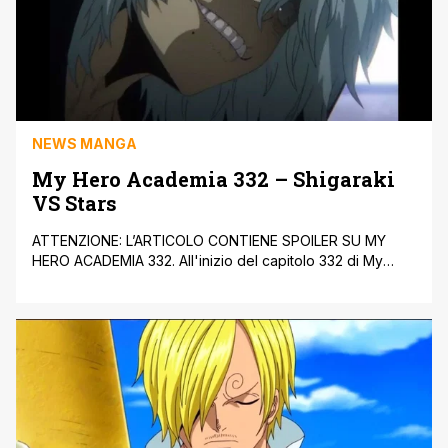
NEWS MANGA
My Hero Academia 332 – Shigaraki
VS Stars
ATTENZIONE: L’ARTICOLO CONTIENE SPOILER SU MY
HERO ACADEMIA 332. All'inizio del capitolo 332 di My
Hero Academia, ci viene mostrato un flashback di Stars
and Stripes, lei si sta allenando in un campo
d'addestramento e altri cadetti ridono di lei perché non è
in grado di aumentare la sua forza fisica. Anche se il New
[']