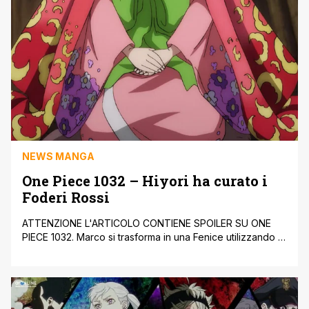
NEWS MANGA
One Piece 1032 – Hiyori ha curato i
Foderi Rossi
ATTENZIONE L'ARTICOLO CONTIENE SPOILER SU ONE
PIECE 1032. Marco si trasforma in una Fenice utilizzando il
suo Frutto del Diavolo mitologico Avis Avis e trasporta Izo,
vogliono raggiungere il Demone del Fuoco, creato da
Kanjuro. I subordinati di Kaido cercano di scappare dal
castello di Onigashima, ma i samurai bloccano le uscite. Il
Number che inseguiva [']