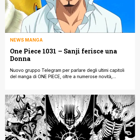
NEWS MANGA
One Piece 1031 – Sanji ferisce una
Donna
Nuovo gruppo Telegram per parlare degli ultimi capitoli
del manga di ONE PIECE, oltre a numerose novità,
curiosità e teorie. Clicca Qui per unirti al gruppo Telegram
One Piece. ATTENZIONE L'ARTICOLO CONTIENE SPOILER
SU ONE PIECE 1031. Il capitolo 1031 di One Piece inizia
mostrandoci lo scontro tra Law e Kidd contro Big Mom.
Big [']