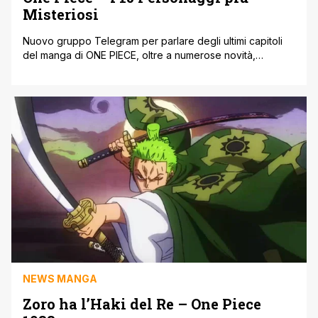
Misteriosi
Nuovo gruppo Telegram per parlare degli ultimi capitoli
del manga di ONE PIECE, oltre a numerose novità,
curiosità e teorie. Clicca Qui per il Link gruppo Telegram
One Piece. Nel manga di One Piece, Eiichirō Oda ha
introdotto moltissimi personaggi, di alcuni però non ha
ancora rivelato gli obiettivi e gli ideali, mentre di altri [']
NEWS MANGA
Zoro ha l’Haki del Re – One Piece