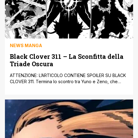
NEWS MANGA
Black Clover 311 – La Sconfitta della
Triade Oscura
ATTENZIONE: L’ARTICOLO CONTIENE SPOILER SU BLACK
CLOVER 311. Termina lo scontro tra Yuno e Zeno, che
vede come vincitore il principe del Regno di Spade. Zeno
gli chiede qual è la differenza tra loro due, ma Yuno non
sa rispondere e ripensa alla promessa che ha fatto con
Asta. Nacht rivela agli altri della vittoria [']