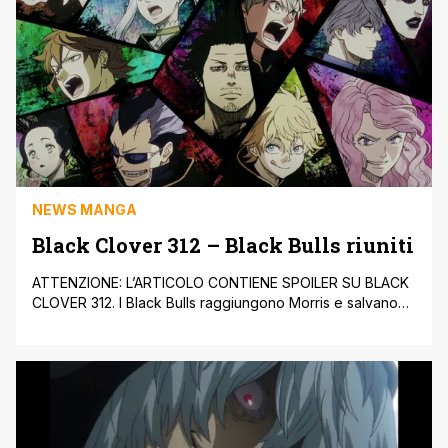
NEWS MANGA
Black Clover 312 – Black Bulls riuniti
ATTENZIONE: L’ARTICOLO CONTIENE SPOILER SU BLACK
CLOVER 312. I Black Bulls raggiungono Morris e salvano
Lotus. Dante ha riferito a Morris che tra i Black Bulls ci
sono dei Maghi Arcani. I Black Bulls rivogliono i loro
capitano. Gray possiede la magia di Trasmutazione e
Gauche la aiuta con la sua Magia degli Specchi. Morris [']