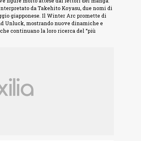
ve figure molto attese dai lettori del manga:
 interpretato da Takehito Koyasu, due nomi di
ggio giapponese. Il Winter Arc promette di
ad Unluck, mostrando nuove dinamiche e
che continuano la loro ricerca del “più