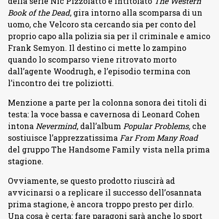
della serie Nic Pizzolatto e intitolato
The Western
Book of the Dead
, gira intorno alla scomparsa di un
uomo, che Velcoro sta cercando sia per conto del
proprio capo alla polizia sia per il criminale e amico
Frank Semyon. Il destino ci mette lo zampino
quando lo scomparso viene ritrovato morto
dall’agente Woodrugh, e l’episodio termina con
l’incontro dei tre poliziotti.
Menzione a parte per la colonna sonora dei titoli di
testa: la voce bassa e cavernosa di Leonard Cohen
intona
Nevermind
, dall’album
Popular Problems,
che
sostiuisce l’apprezzatissima
Far From Many Road
del gruppo The Handsome Family vista nella prima
stagione.
Ovviamente, se questo prodotto riuscirà ad
avvicinarsi o a replicare il successo dell’osannata
prima stagione, è ancora troppo presto per dirlo.
Una cosa è certa: fare paragoni sarà anche lo sport