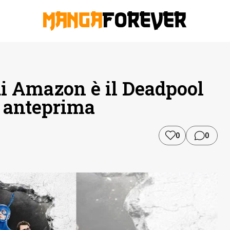
di Amazon è il Deadpool
n anteprima
0
0