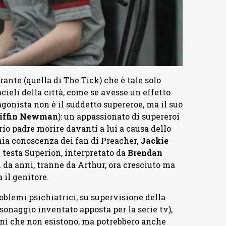
rrante (quella di The Tick) che è tale solo
acieli della città, come se avesse un effetto
gonista non è il suddetto supereroe, ma il suo
iffin Newman
): un appassionato di supereroi
rio padre morire davanti a lui a causa dello
chia conoscenza dei fan di Preacher,
Jackie
in testa Superion, interpretato da
Brendan
i da anni, tranne da Arthur, ora cresciuto ma
 il genitore.
oblemi psichiatrici, su supervisione della
rsonaggio inventato apposta per la serie tv),
ni che non esistono, ma potrebbero anche