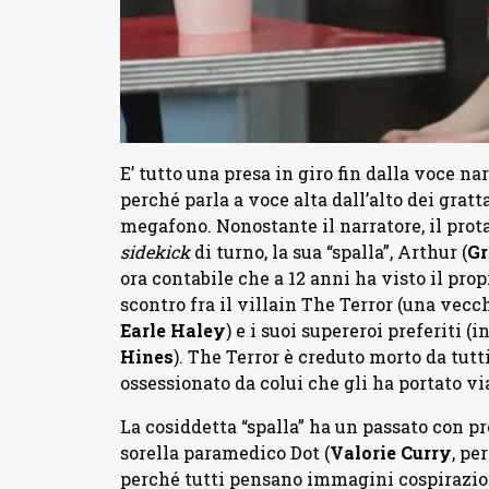
E’ tutto una presa in giro fin dalla voce na
perché parla a voce alta dall’alto dei gratt
megafono. Nonostante il narratore, il prota
sidekick
di turno, la sua “spalla”, Arthur (
Gr
ora contabile che a 12 anni ha visto il prop
scontro fra il villain The Terror (una vec
Earle Haley
) e i suoi supereroi preferiti (
Hines
). The Terror è creduto morto da tutt
ossessionato da colui che gli ha portato via
La cosiddetta “spalla” ha un passato con pr
sorella paramedico Dot (
Valorie Curry
, pe
perché tutti pensano immagini cospirazio