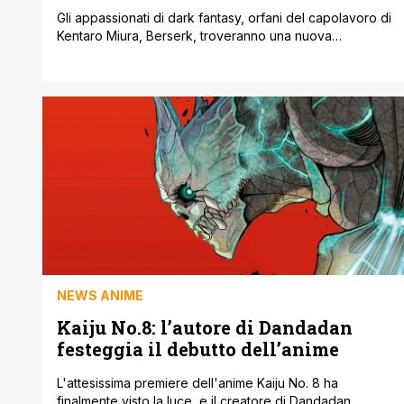
Gli appassionati di dark fantasy, orfani del capolavoro di
Kentaro Miura, Berserk, troveranno una nuova
avvincente saga in Centuria, il nuovo manga di Shōnen
Jump. Scritto da Tohru Kuramori, ex assistente di
Tatsuki Fujimoto, creatore di Chainsaw Man, Centuria si
è rapidamente affermato come una delle serie più lette
su Manga Plus, ricevendo elogi per [']
NEWS ANIME
Kaiju No.8: l’autore di Dandadan
festeggia il debutto dell’anime
L'attesissima premiere dell'anime Kaiju No. 8 ha
finalmente visto la luce, e il creatore di Dandadan,