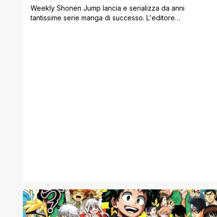
Weekly Shonen Jump lancia e serializza da anni
tantissime serie manga di successo. L'editore
giapponese più famoso in tutto il mondo infatti, pubblica
alcuni dei migliori manga più letti di sempre. Da Naruto a
Dragon Ball e One Piece, Shueisha è dietro tutto
questo. Ma l'editore punta anche su moltissime serie
con un forte potenziale [']