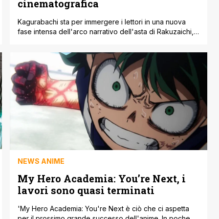
cinematografica
Kagurabachi sta per immergere i lettori in una nuova
fase intensa dell'arco narrativo dell'asta di Rakuzaichi,
e il capitolo più recente della serie ha portato ancora
una volta le 'vibes' cinematografiche in primo piano con
la sua copertina epica. Fin dal suo debutto sulle pagine
della rivista Weekly Shonen Jump di Shueisha,
Kagurabachi ha catturato [']
NEWS ANIME
My Hero Academia: You’re Next, i
lavori sono quasi terminati
'My Hero Academia: You're Next è ciò che ci aspetta
per il prossimo grande successo dell'anime. In poche