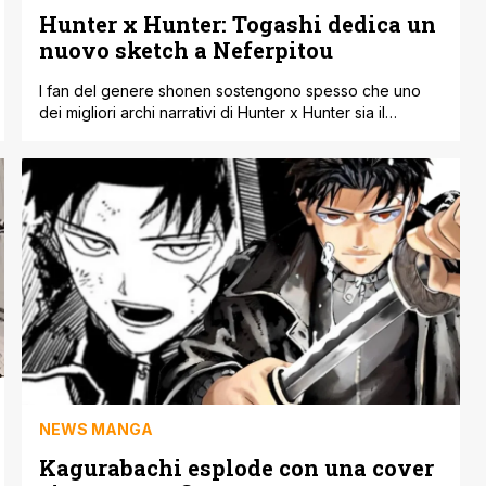
Hunter x Hunter: Togashi dedica un
nuovo sketch a Neferpitou
I fan del genere shonen sostengono spesso che uno
dei migliori archi narrativi di Hunter x Hunter sia il
'Chimera Ant Arc', e hanno ragione. In questo arco, Gon
e Killua si uniscono ad altri cacciatori per affrontare una
grande minaccia per l'umanità rappresentata dalle
potenti Formichimere. Durante il conflitto, molti eroi e
villain perdono [']
NEWS MANGA
Kagurabachi esplode con una cover