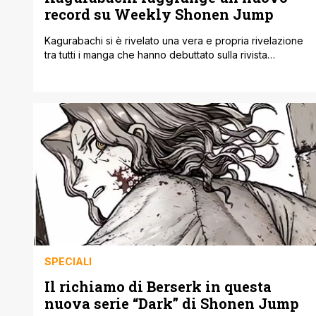
record su Weekly Shonen Jump
Kagurabachi si è rivelato una vera e propria rivelazione
tra tutti i manga che hanno debuttato sulla rivista
Weeklsy Shonen Jump di Shueisha. E continua ad
essere molto seguito come indicano i numeri. Infatti il
manga è riuscito a occupare la prima posizione nelle
pagine della rivista di Shueisha. Kagurabachi
rappresenta un successo travolgente per [']
SPECIALI
Il richiamo di Berserk in questa
nuova serie “Dark” di Shonen Jump