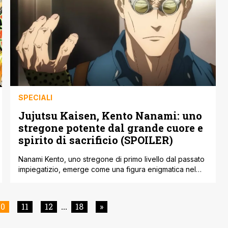
storia nel mondo dell'anime per [']
SPECIALI
Jujutsu Kaisen, Kento Nanami: uno
stregone potente dal grande cuore e
spirito di sacrificio (SPOILER)
Nanami Kento, uno stregone di primo livello dal passato
impiegatizio, emerge come una figura enigmatica nel
vibrante universo di Jujutsu Kaisen. La sua presenza è
in netto contrasto con quella del suo collega, il più
informale e schietto Satoru Gojo, poiché Nanami incarna
10
11
12
18
»
...
l'essenza di un uomo riservato e distaccato. Con uno
sguardo penetrante e [']