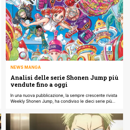
NEWS MANGA
Analisi delle serie Shonen Jump più
vendute fino a oggi
In una nuova pubblicazione, la sempre crescente rivista
Weekly Shonen Jump, ha condiviso le dieci serie più
vendute che hanno avuto origine nella rivista. Mentre
alcune voci possono essere prevedibili, potrebbero
esserci alcune storie nella lista dei primi dieci che non ti
saresti aspettato. Weekly Shonen Jump ha una lunga