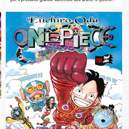
settimane, l'anime darà il via alla settima stagione con
serietà dopo aver concluso i suoi ultimi riassunti. Una
volta arrivato agosto, tutti gli occhi saranno puntati su
My Hero Academia poiché il suo quarto film arriverà nei
[']