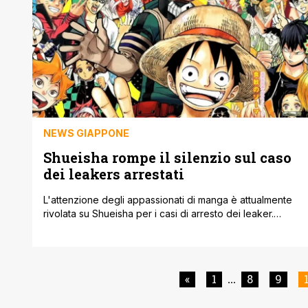
NEWS GIAPPONE
Shueisha rompe il silenzio sul caso
dei leakers arrestati
L'attenzione degli appassionati di manga è attualmente
rivolata su Shueisha per i casi di arresto dei leaker.
Negli ultimi dieci anni, i manga si sono espansi in tutto il
mondo ed è un fenomeno in continua crescita.
L’industria guadagna miliardi ogni anno e le previsioni
suggeriscono che le entrate aumenteranno solo nei
«
1
8
9
...
prossimi anni. Con [']