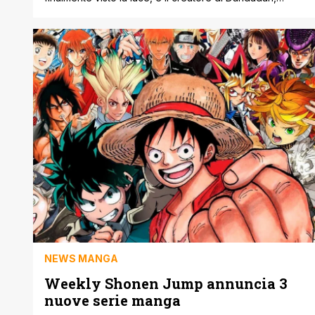
Yukinobu Tatsu, celebra questo evento epico con una
serie di nuove illustrazioni speciali. Mentre sia
Dandadan che Kaiju No. 8 si preparano a conquistare il
mondo con i loro adattamenti anime nell'anno in corso,
è Kaiju No. 8 che [']
NEWS MANGA
Weekly Shonen Jump annuncia 3
nuove serie manga