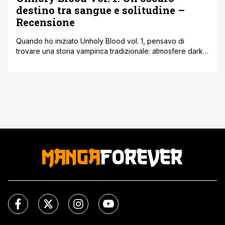
destino tra sangue e solitudine –
Recensione
Quando ho iniziato Unholy Blood vol. 1, pensavo di
trovare una storia vampirica tradizionale: atmosfere dark,
azione serrata, un pizzico di mistero. C’è tutto questo,
certo, ma ridurre il volume al semplice immaginario gotico
sarebbe un errore. Il manhwa di Lina Lim si apre invece
come un racconto molto più personale, intimo e
sorprendentemente delicato, [']