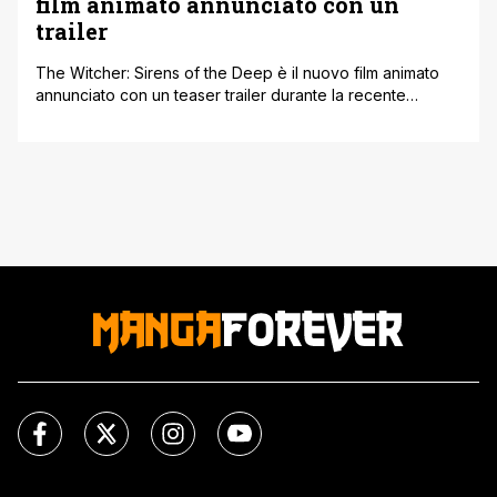
film animato annunciato con un
trailer
The Witcher: Sirens of the Deep è il nuovo film animato
annunciato con un teaser trailer durante la recente
Geeked Week. Il lungometraggio è volto all'espansione
del mondo di The Witcher, adattando uno dei tanti
racconti di Andrzej Sapkowski, autore di questa
grandissima e apprezzatissima saga fantasy. Per chi è
amante della saga letteraria dovete [']