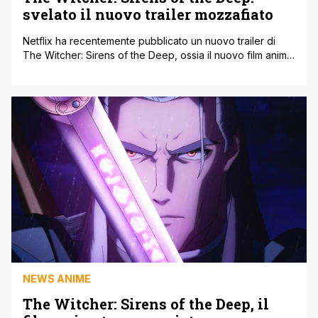
svelato il nuovo trailer mozzafiato
Netflix ha recentemente pubblicato un nuovo trailer di
The Witcher: Sirens of the Deep, ossia il nuovo film anime
che adatta il racconto di Andrzej Sapkowski, 'Un piccolo
sacrificio', dal secondo romanzo della serie Witcher, The
Sword of Destiny. Doug Cockle torna come Geralt di Rivia
in Sirens of the Deep, prestando il suo baritono [']
NEWS ANIME
The Witcher: Sirens of the Deep, il