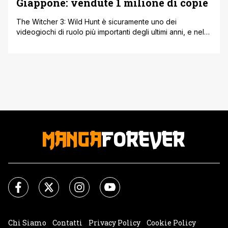
Giappone: vendute 1 milione di copie
The Witcher 3: Wild Hunt è sicuramente uno dei
videogiochi di ruolo più importanti degli ultimi anni, e nel
corso del tempo grazie al suo meraviglioso
'invecchiamento' il pubblico ha spinto sempre di più
all'acquisto di quest'ultimo, spulciando non solo il titolo
principale ma anche i DLC. La fama del medesimo è
ovviamente cresciuta grazie [']
Chi Siamo
Contatti
Privacy Policy
Cookie Policy