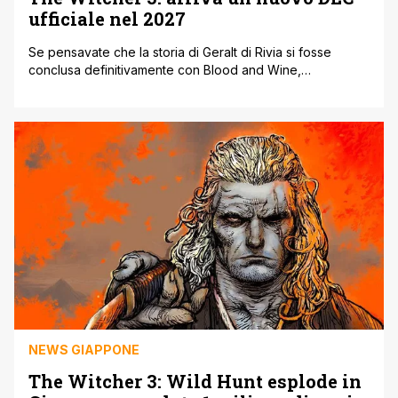
ufficiale nel 2027
Se pensavate che la storia di Geralt di Rivia si fosse
conclusa definitivamente con Blood and Wine,
preparatevi a cambiare idea perché CD Projekt RED ha
appena fatto un annuncio davvero clamoroso. A
grandissima sorpresa è stata svelata una nuova
espansione narrativa ufficiale per The Witcher 3 Wild
Hunt, intitolata 'Songs of the Past'. La [']
NEWS GIAPPONE
The Witcher 3: Wild Hunt esplode in