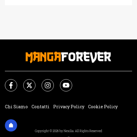
Cincinnati Open. L’occasione? Il compleanno del
campione azzurro. È un piccolo gesto che racconta
qualcosa di più: come cultura pop e sport si incontrino,
nel cuore di un [']
Chi Siamo
Contatti
Privacy Policy
Cookie Policy
Impostazioni Cookie
Copyright © 2026 by Nexilia. All Rights Reserved