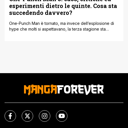
esperimenti dietro le quinte. Cosa sta
succedendo davvero?
One-Punch Man è tornato, ma invece dell’esplosione di
hype che molti si aspettavano, la terza stagione sta
vivendo una tempesta tutt’altro che semplice. Critiche, voti
bassissimi, discussioni infinite sui social: è raro vedere un
titolo così amato finire sotto una lente così severa.
Eppure, secondo il produttore Chinatsu Matsui, dietro a
questa stagione c’è molto [']