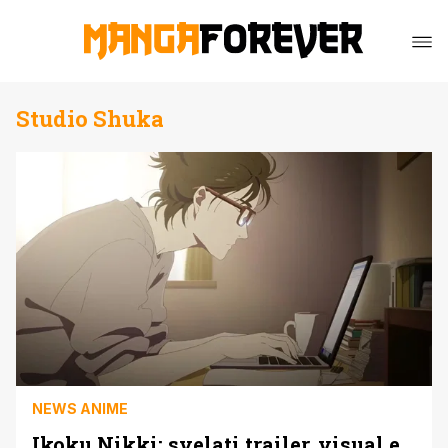
Studio Shuka
NEWS ANIME
Ikoku Nikki: svelati trailer, visual e