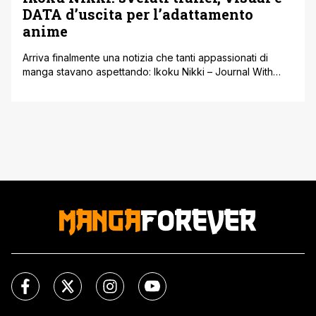
DATA d’uscita per l’adattamento
anime
Arriva finalmente una notizia che tanti appassionati di
manga stavano aspettando: Ikoku Nikki – Journal With
Witch, la nuova serie anime tratta dall’omonimo manga di
Tomoko Yamashita, ha ufficialmente una data di uscita.
L’anime andrà in onda a partire da gennaio 2026 e sarà
prodotto dallo Studio Shuka, già conosciuto per titoli
come 91 Days [']