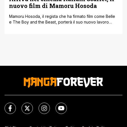
nuovo film di Mamoru Hosoda
Mamoru Hosoda, il regista che ha firmato film come Belle
e The Boy and the Beast, porterà il suo nuovo lavoro
anche in Italia. Scarlet arriverà al cinema nel 2026, mentre
in Giappone uscirà qualche mese prima, a novembre
2025. A portarlo da noi sarà Sony Pictures, che ne ha
annunciato la distribuzione ufficiale. Una [']