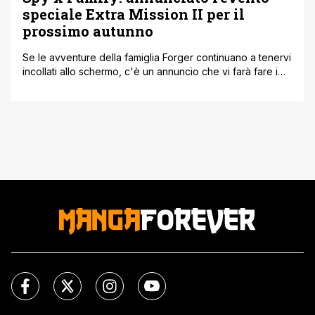
speciale Extra Mission II per il
prossimo autunno
Se le avventure della famiglia Forger continuano a tenervi
incollati allo schermo, c'è un annuncio che vi farà fare i
salti di gioia. È stato infatti ufficializzato un nuovo grande
evento speciale dal vivo intitolato Spy x Family Anime
Extra Mission II. Per l'occasione è stata rilasciata una
splendida locandina promozionale inedita che mostra i [']