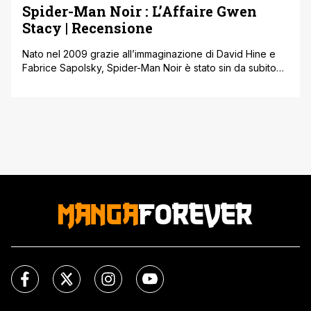
Spider-Man Noir : L’Affaire Gwen
Stacy | Recensione
Nato nel 2009 grazie all’immaginazione di David Hine e
Fabrice Sapolsky, Spider-Man Noir è stato sin da subito
una delle versioni alternative del Tessiragnatele che più
hanno fatto breccia nel cuore dei fan. L’idea di creare
uno Spider-Man più cupo, anche nell’aspetto e nelle
ambientazioni, collocandolo addirittura negli anni della
Grande Depressione, quando gli Stati [']