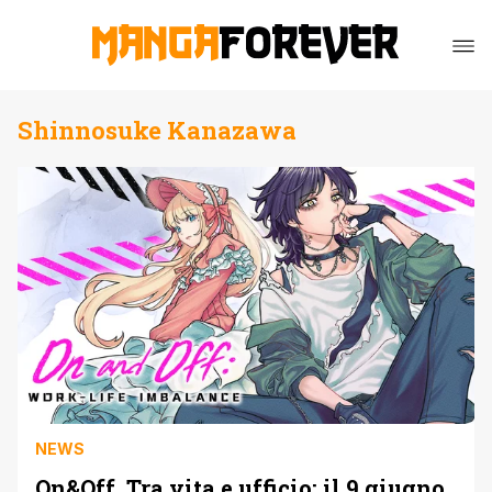
Shinnosuke Kanazawa
NEWS
On&Off. Tra vita e ufficio: il 9 giugno