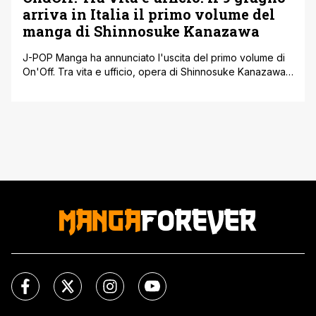
arriva in Italia il primo volume del
manga di Shinnosuke Kanazawa
J-POP Manga ha annunciato l'uscita del primo volume di
On'Off. Tra vita e ufficio, opera di Shinnosuke Kanazawa
già noto al pubblico italiano grazie alla miniserie sci-fi
Ottoman. Il volume sarà disponibile a partire dal 9 giugno
2026 in tutte le fumetterie, librerie e store online al
prezzo di € 8,90, con uscite successive a cadenza
bimestrale. Per chi lo acquisterà in una delle fumetterie [']