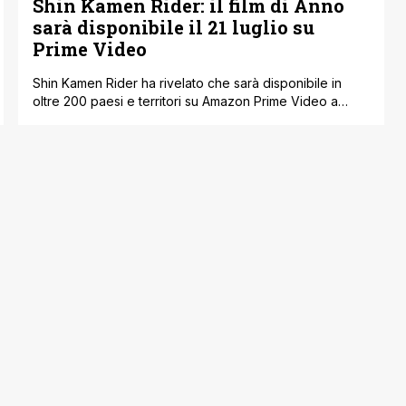
Shin Kamen Rider: il film di Anno
sarà disponibile il 21 luglio su
Prime Video
Shin Kamen Rider ha rivelato che sarà disponibile in
oltre 200 paesi e territori su Amazon Prime Video a
partire dal 21 luglio, donando al mondo intero la nuova
visione del personaggio sancita dal noto regista di
Evangelion. Da come abbiamo visto nel corso di questi
mesi il lungometraggio è stato un vero successo, e [']