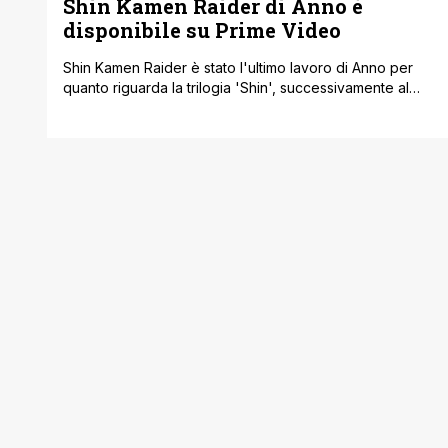
Shin Kamen Raider di Anno è
disponibile su Prime Video
Shin Kamen Raider è stato l'ultimo lavoro di Anno per
quanto riguarda la trilogia 'Shin', successivamente al
reboot di Ultramen. La produzione ha voluto rilanciare al
meglio questi personaggi cult giapponesi, tentando di
cavalcare e conquistare questa nuova onda di
appassionati a manga, anime e cinema nipponico. Il film
dopo un breve passaggio nelle sale [']