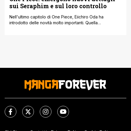
sui Seraphim e sul loro controllo
Nell'ultimo capitolo di One Piece, Eiichiro Oda ha
introdotto delle novità molto importanti. Quella
sicuramente che ha catturato principalmente l'attenzione
di tutti è senza dubbi la reale identità dei Frutti del
Diavolo. Infatti dopo tanti anni, ora finalmente c'è più
chiarezza sulla natura di questi Frutti che donano poteri
sovrannaturali a chi li mangia. Ma [']