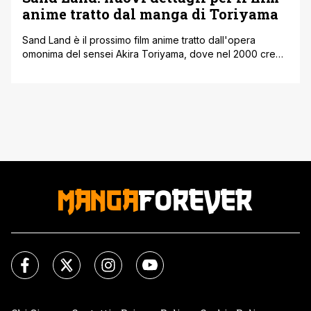
anime tratto dal manga di Toriyama
Sand Land è il prossimo film anime tratto dall'opera
omonima del sensei Akira Toriyama, dove nel 2000 creò
questo one shot molto interessante pubblicato anche in
Italia da Star Comics. A tal proposito, così come leggiamo
su ANN è stato pubblicato un nuovo trailer di circa 90
secondi, dove abbiamo occasione di vedere di più [']