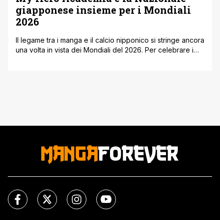
giapponese insieme per i Mondiali
2026
Il legame tra i manga e il calcio nipponico si stringe ancora
una volta in vista dei Mondiali del 2026. Per celebrare i
dieci anni della serie animata di My Hero Academia, è
stata ufficializzata una nuova collaborazione con la
Nazionale di calcio del Giappone. Per l'occasione, i canali
ufficiali hanno pubblicato una speciale illustrazione [']