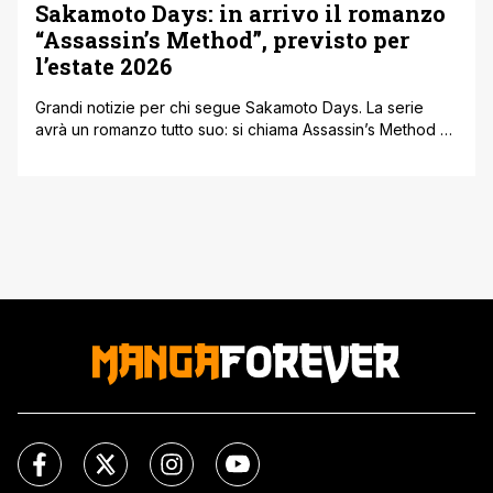
Sakamoto Days: in arrivo il romanzo
“Assassin’s Method”, previsto per
l’estate 2026
Grandi notizie per chi segue Sakamoto Days. La serie
avrà un romanzo tutto suo: si chiama Assassin’s Method e
uscirà nell’estate del 2026. Sarà un’occasione per
scoprire nuove storie e retroscena legati al mondo degli
assassini che già conosciamo dal manga. A scriverlo sarà
Renka Misaki, mentre Yuto Suzuki resterà dietro le quinte
per il [']