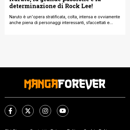
determinazione di Rock Lee!
Naruto è un'opera stratificata, colta, intensa e ovviamente
anche piena di personaggi interessanti, sfaccettati e
come tutte le storie di queste genere ognuno è diverso,
unico, e come spesso accade altri nascono avvantaggiati
e altri no, questo nell'opera di Kishimoto così come nel
mondo. Tra i tanti personaggi che nascono e vivono in
una situazione [']