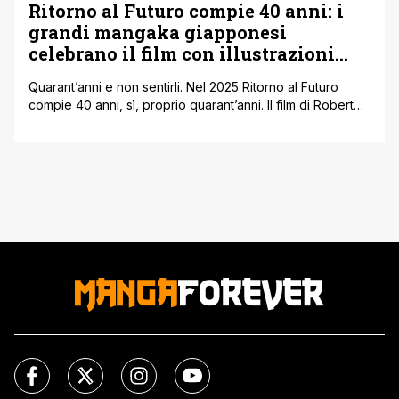
Ritorno al Futuro compie 40 anni: i
grandi mangaka giapponesi
celebrano il film con illustrazioni
inedite
Quarant’anni e non sentirli. Nel 2025 Ritorno al Futuro
compie 40 anni, sì, proprio quarant’anni. Il film di Robert
Zemeckis che ha fatto innamorare milioni di persone
continua a essere un punto di riferimento per chi ama i
viaggi nel tempo. E il Giappone, che da sempre ha un
debole per questa saga, ha deciso [']