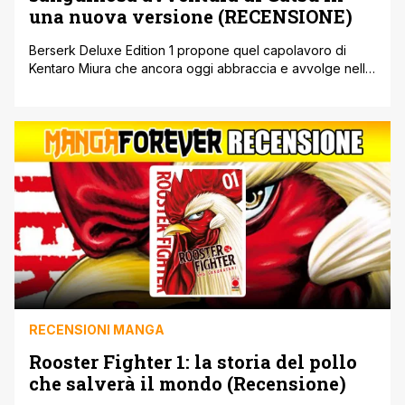
una nuova versione (RECENSIONE)
Berserk Deluxe Edition 1 propone quel capolavoro di
Kentaro Miura che ancora oggi abbraccia e avvolge nella
maniera più oscura possibile una grandissima fetta di
pubblico e appassionati, tramite dialoghi netti e taglienti e
sequenze oniriche e violente che vanno oltre la
concezione di 'fumetto'. Quanto fatto da Planet Manga
con questa edizione è davvero [']
RECENSIONI MANGA
Rooster Fighter 1: la storia del pollo
che salverà il mondo (Recensione)