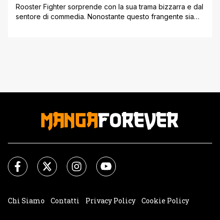
Rooster Fighter sorprende con la sua trama bizzarra e dal
sentore di commedia. Nonostante questo frangente sia
fortemente presente, il cuore della storia è un altro e
vuole amalgamare diversi generi e trasmettere numerosi
messaggi sulla malvagità e la bontà del mondo, spesso in
contrasto per via di tante e sfaccettate circostanze.
Anche se la [']
Chi Siamo
Contatti
Privacy Policy
Cookie Policy
Impostazioni Cookie