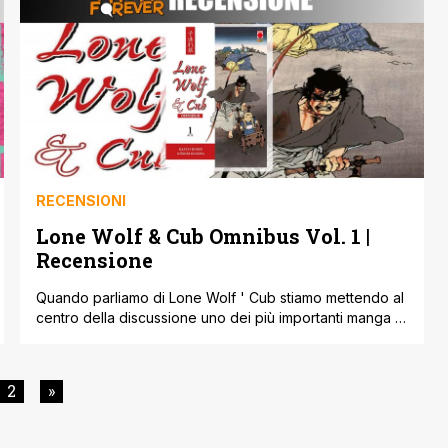
ha ucciso mio padre! Kill la Kill Complete Edition – una
storia [']
RECENSIONI
Lone Wolf & Cub Omnibus Vol. 1 |
Recensione
Quando parliamo di Lone Wolf ' Cub stiamo mettendo al
centro della discussione uno dei più importanti manga di
sempre, nonché un'opera capace di alimentare tutta
una serie di filoni narrativi, capaci di produrre film serie
TV e videogiochi. Planet Manga ha deciso di
2
»
ripubblicare questa opera fondamentale in una serie di
volumi omnibus disponibili [']