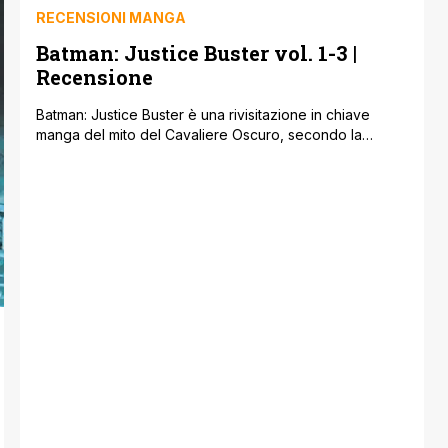
RECENSIONI MANGA
Batman: Justice Buster vol. 1-3 |
Recensione
Batman: Justice Buster è una rivisitazione in chiave
manga del mito del Cavaliere Oscuro, secondo la
fervida immaginazione di Eiichi Shimizu e Tomohiro
Shimoguchi, gli autori di Ultraman !