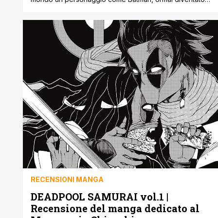
una vera icona pop. Persino Paesi lontani dalla cultura
occidentale, dove i comics americani non sono diffusi
come da noi, annoverano migliaia di appassionati del
Cavaliere Oscuro, grazie anche a pellicole
cinematografiche, serie tv, cartoni, videogames, ecc…
[']
RECENSIONI MANGA
DEADPOOL SAMURAI vol.1 |
Recensione del manga dedicato al