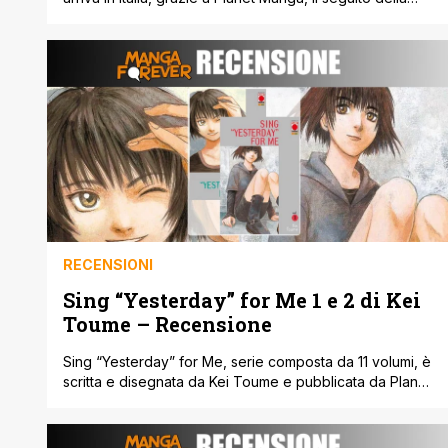
fortuna, ma sicuramente peculiare, serie prequel di una
delle serie più amate in assoluto nel nostro paese
ovvero Ken Il Guerriero (Hokuto No Ken per i puristi). A
differenza però di Ken Il Guerriero [']
RECENSIONI
Sing “Yesterday” for Me 1 e 2 di Kei
Toume – Recensione
Sing “Yesterday” for Me, serie composta da 11 volumi, è
scritta e disegnata da Kei Toume e pubblicata da Planet
Manga. Il manga è uno Slice of Life capace di entrare in
sintonia con le corde dell’anima di chi legge, una storia
sentimentale, talvolta malinconica, dove le vite personali