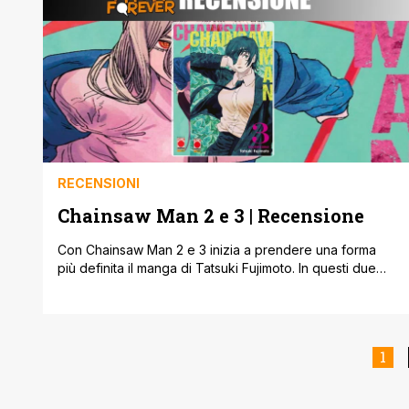
e relazionali dei tre protagonisti sono [']
RECENSIONI
Chainsaw Man 2 e 3 | Recensione
Con Chainsaw Man 2 e 3 inizia a prendere una forma
più definita il manga di Tatsuki Fujimoto. In questi due
tankobon, editi ovviamente da Planet Manga,
conosciamo meglio la Quarta Divisione della Pubblica
Sicurezza e soprattutto viene introdotto quello che
sembra essere il villain principale della serie. Chainsaw
1
Man, dove eravamo rimasti? Nel primo [']