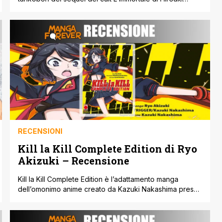
Samura, uno dei manga più apprezzati nel nostro paese
e non solo capace di unire chanbara e yokai grazie ad
una storia robusta e soprattutto alla perizia grafica del
sensei Samura. Questo sequel, che vede proprio
Hiroaki [']
RECENSIONI
Kill la Kill Complete Edition di Ryo
Akizuki – Recensione
Kill la Kill Complete Edition è l’adattamento manga
dell’omonimo anime creato da Kazuki Nakashima presso
lo Studio Trigger. Si tratta di un’edizione completa, che
comprende tutti e tre i volumi della storia. Disegnato da
Ryo Akizuki è pubblicato da Planet Manga. Scoprirò chi