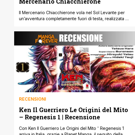
Mercenario Chiacchierone
Il Mercenario Chiacchierone vola nel Sol Levante per
un’avventura completamente fuori di testa, realizzata da
due mangaka come Sanshiro Kasama e Hikaru Uesugi !
RECENSIONI
Ken Il Guerriero Le Origini del Mito
– Regenesis 1 | Recensione
Con Ken Il Guerriero Le Origini del Mito ' Regenesis 1
arriva in Italia, grazie a Planet Manga, il seguito della