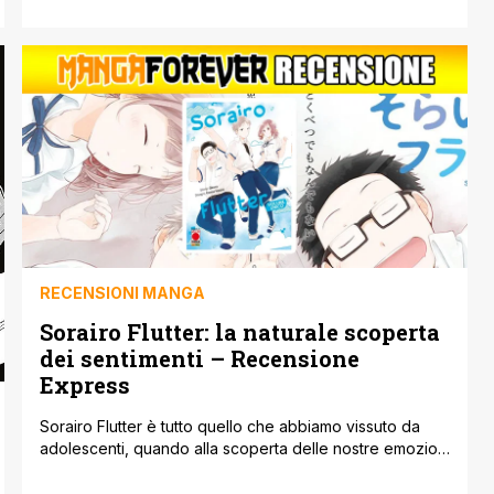
RECENSIONI MANGA
Sorairo Flutter: la naturale scoperta
dei sentimenti – Recensione
Express
Sorairo Flutter è tutto quello che abbiamo vissuto da
adolescenti, quando alla scoperta delle nostre emozioni
eravamo afflitti da dubbi infiniti e perplessità devastanti,
al riguardo di qualsiasi persona. Il tutto ci travolgeva in