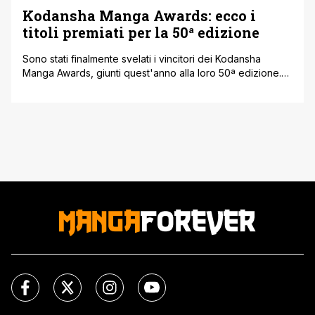
Kodansha Manga Awards: ecco i
titoli premiati per la 50ª edizione
Sono stati finalmente svelati i vincitori dei Kodansha
Manga Awards, giunti quest'anno alla loro 50ª edizione.
Parliamo di uno dei riconoscimenti più importanti in
assoluto, e la cosa bella è che i tre titoli premiati sono già
tutti disponibili nelle nostre librerie. A decidere chi
meritasse il podio è stata una giuria di veri pesi [']