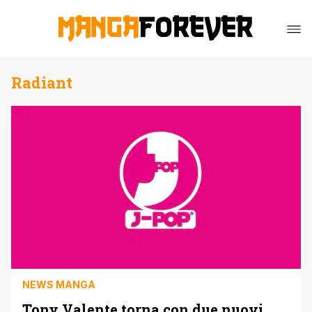
Radiant
NEWS MANGA
Tony Valente torna con due nuovi