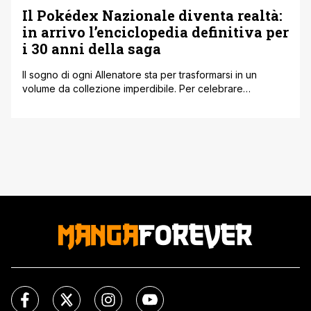
Il Pokédex Nazionale diventa realtà:
in arrivo l’enciclopedia definitiva per
i 30 anni della saga
Il sogno di ogni Allenatore sta per trasformarsi in un
volume da collezione imperdibile. Per celebrare
degnamente il trentennale del franchise, è stato
annunciato il Pokémon Official National Pokédex 1996-
2026. Si tratta di una vera e propria enciclopedia ufficiale,
un tomo monumentale che raccoglie la bellezza di tutti i
1025 mostriciattoli tascabili scoperti finora, coprendo [']