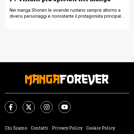
Nei manga Shonen le vicende ruotano sempre attorno a
diversi personaggi e nonostante il protagonista principale
abbia maggiore spazio, non significa che sia più
interessante rispetto al resto. Di fatti a rendere importante
quello che accade intorno al protagonista sono proprio
tutti gli altri personaggi, a maggior ragione i villain. Infatti
questi personaggi che contrastano [']
Chi Siamo
Contatti
Privacy Policy
Cookie Policy