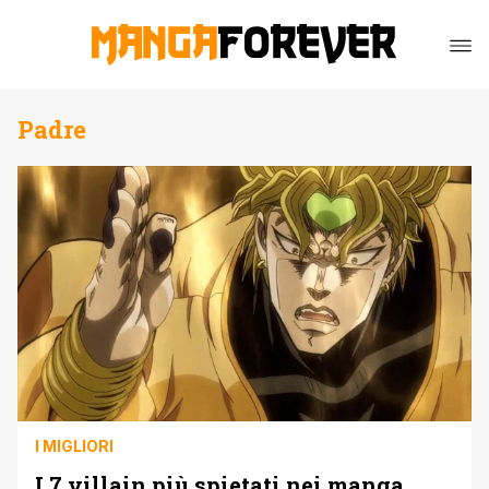
Padre
I MIGLIORI
I 7 villain più spietati nei manga