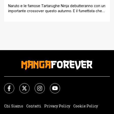
Naruto e le famose Tartarughe Ninja debutteranno con un
importante crossover questo autunno. E il fumettista che
lavora alla serie ha rilasciato una nuova anteprima del
tanto atteso team up con una nuova illustrazione speciale.
Naruto di Masashi Kishimoto sta ora celebrando il 25°
anniversario dal debutto del manga sulla rivista Weekly
Shonen Jump di [']
Chi Siamo
Contatti
Privacy Policy
Cookie Policy
Impostazioni Cookie