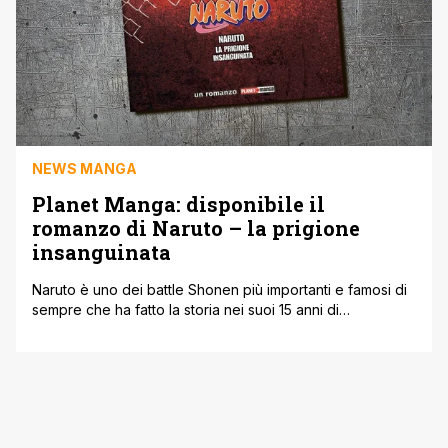
NEWS MANGA
Planet Manga: disponibile il
romanzo di Naruto – la prigione
insanguinata
Naruto è uno dei battle Shonen più importanti e famosi di
sempre che ha fatto la storia nei suoi 15 anni di
serializzazione. Le avventure del ninja biondo hanno
segnato l'infanzia e l'adolescenza di tantissimi
appassionati che custodiscono ancora nei loro cuori.
Naruto è un concentrato di emozioni che si legge nel
manga e si [']