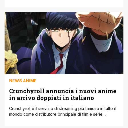
A-1 Pictures, diretta da Tomoya Tanaka e sceneggiata da
Yōsuke Kuroda. Uno degli aspetti che ha subito catturato
l'attenzione dei fan è la somiglianza a Harry Potter e One-
Punch Man. Le vicende ruotano attorno al protagonista
Mash Burnedead, [']
NEWS ANIME
Crunchyroll annuncia i nuovi anime
in arrivo doppiati in italiano
Crunchyroll è il servizio di streaming più famoso in tutto il
mondo come distributore principale di film e serie
televisive prodotti dai media dell'Asia orientale, compresi
gli anime giapponesi. Oggi abbiamo il piacere di riportare