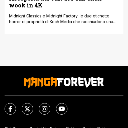
wook in 4K
Midnight Classics e Midnight Factory, le due etichette
horror di proprietà di Koch Media che racchiudono una
collezione unica e irripetibile di film horror e cult, insieme
a Lucky Red sono riuscite a fare ciò che sembrava
impossibile: pubblicare e concludere la Trilogia della
Vendetta, i film cult di Park Chan-wook, per la prima volta
in [']