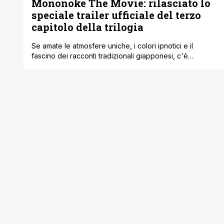
Mononoke The Movie: rilasciato lo
speciale trailer ufficiale del terzo
capitolo della trilogia
Se amate le atmosfere uniche, i colori ipnotici e il
fascino dei racconti tradizionali giapponesi, c'è
un'ottima notizia che vi lascerà a bocca aperta. È stato
pubblicato lo speciale trailer ufficiale di Mononoke The
Movie: Chapter III – The Curse of the Serpent. Con
questo lungometraggio siamo arrivati all'atto finale di
una trilogia pazzesca, che [']