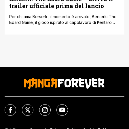
trailer ufficiale prima del lancio
Per chi ama Berserk, il momento è arrivato, Berserk: The
Board Game, il gioco ispirato al capolavoro di Kentaro
Miura si prepara al debutto. Lo sviluppatore Monolith
Board Games ha infatti pubblicato il trailer ufficiale che
anticipa l’apertura della campagna su Gamefound,
prevista per il 7 ottobre. Il video mostra un assaggio di
quello che [']