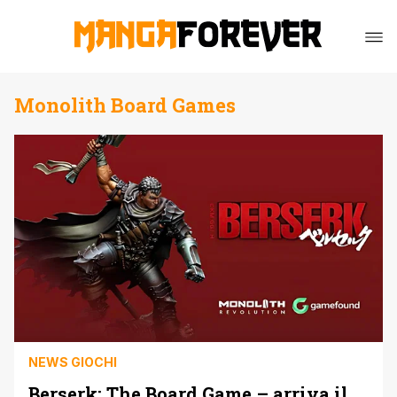
Monolith Board Games
NEWS GIOCHI
Berserk: The Board Game – arriva il