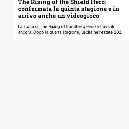
The Rising of the Shield Hero:
confermata la quinta stagione e in
arrivo anche un videogioco
La storia di The Rising of the Shield Hero va avanti
ancora. Dopo la quarta stagione, uscita nell’estate 2025,
è arrivata la conferma che l’anime avrà anche una quinta
stagione. Non ci sono ancora date ufficiali, ma intanto ci
hanno già regalato una visual e un breve teaser che
mostrano scene cariche di tensione: sabbia, [']