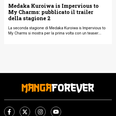
Medaka Kuroiwa is Impervious to
My Charms: pubblicato il trailer
della stagione 2
La seconda stagione di Medaka Kuroiwa is Impervious to
My Charms si mostra per la prima volta con un teaser
visual e un trailer ufficiale, diffusi attraverso il profilo X del
progetto. Lo studio SynergySP tornerà a occuparsi
dell'animazione con Yoshiaki Okumura confermato alla
regia, come per la prima stagione. Al momento non è stata
rivelata una data di debutto [']