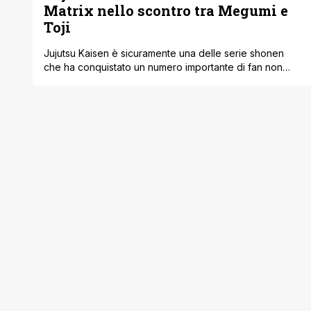
Matrix nello scontro tra Megumi e
Toji
Jujutsu Kaisen è sicuramente una delle serie shonen
che ha conquistato un numero importante di fan non
solo in Giappone, ma in tutto il mondo. I numeri di
vendite sono sempre in crescita e soprattutto si può
comprendere il livello di coinvolgimento dei lettori
osservando la posizione in classifica sull'app Manga
Plus. Attualmente infatti si [']