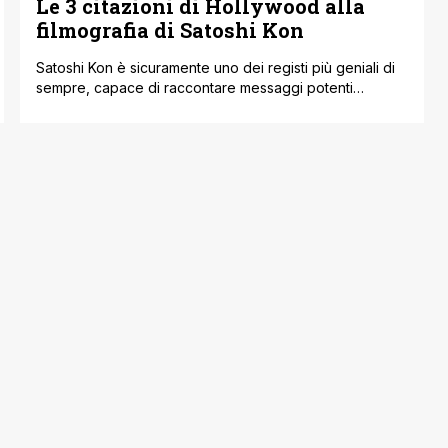
Le 3 citazioni di Hollywood alla
filmografia di Satoshi Kon
Satoshi Kon è sicuramente uno dei registi più geniali di
sempre, capace di raccontare messaggi potenti
attraverso sequenze oniriche e surreali, condite da una
regia all'avanguardia e 'impressionistica' capace di
ispirare i più grandi registi di Hollywood dell'epoca
moderna. Scomparso a soli 47 anni Kon è stato davvero
influente a livello culturale, e nonostante questo [']