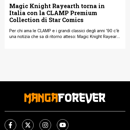
Magic Knight Rayearth torna in
Italia con la CLAMP Premium
Collection di Star Comics
Per chi ama le CLAMP e i grandi classici degli anni ’90 c’è
una notizia che sa di ritorno atteso: Magic Knight Rayearth
sarà pubblicato di nuovo in Italia grazie a Star Comics,
questa volta in una veste tutta nuova. L’editore ha infatti
annunciato l’arrivo della CLAMP Premium Collection,
un’edizione pensata per valorizzare al massimo [']