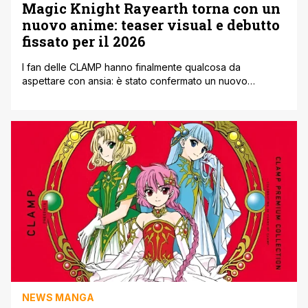
Magic Knight Rayearth torna con un
nuovo anime: teaser visual e debutto
fissato per il 2026
I fan delle CLAMP hanno finalmente qualcosa da
aspettare con ansia: è stato confermato un nuovo
adattamento anime di Magic Knight Rayearth, e il debutto
è previsto per il 2026. L’annuncio è accompagnato da una
prima teaser visual ufficiale, che mostra le protagoniste
con un’ambientazione suggestiva. Il lungo silenzio attorno
alla serie ha reso questo [']
NEWS MANGA