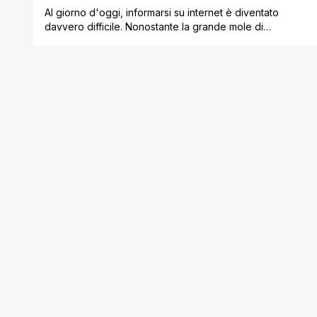
Al giorno d'oggi, informarsi su internet è diventato
davvero difficile. Nonostante la grande mole di
informazioni a disposizione, circolano moltissime fake
news. Questo rende complesso il processo di
informazione poiché di volta in volta bisogna
distinguere una notizia vera da una bufala. Bisogna
quindi sempre incrociare più fonti possibili per capire
quale notizia è attendibile, [']