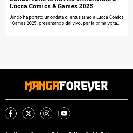
Lucca Comics & Games 2025
Jundo ha portato un’ondata di entusiasmo a Lucca Comics
' Games 2025, presentando dal vivo, per la prima volta
con il pubblico presente, una serie di annunci che
promettono un 2026 davvero ricco. L’editore ha condiviso
il palco con alcuni dei suoi autori internazionali, rendendo
il momento ancora più speciale e creando una
connessione diretta [']