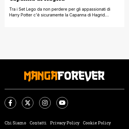
Tra i Set Lego da non perdere per gli appassionati di
Harry Potter c'è sicuramente la Capanna di Hagrid.
Ispirata ai romanzi di J.K. Rowling ma soprattutto ai film
con il compianto Robbie Coltrane. Per l'occasione ecco 5
curiosità sulla Capanna di Rubeus Hagrid: 1. Il tetto. La
capanna ha un tetto rimovibile e si [']
Chi Siamo
Contatti
Privacy Policy
Cookie Policy