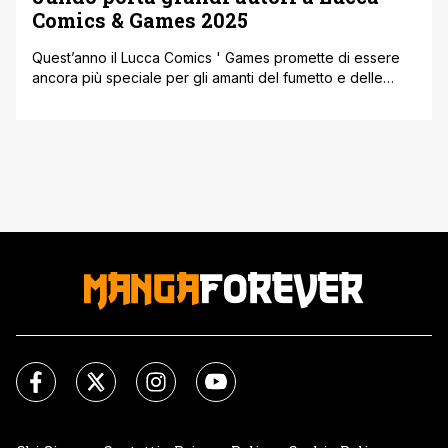
Comics & Games 2025
Quest’anno il Lucca Comics ' Games promette di essere
ancora più speciale per gli amanti del fumetto e delle
storie internazionali. Jundo ha annunciato un parterre di
ospiti di primo piano, pronti a incontrare i lettori italiani e
presentare anteprime esclusive. Yuichi Jinze, un debutto
internazionale Per la prima volta fuori dalla Cina, Yuichi
Jinze, [']