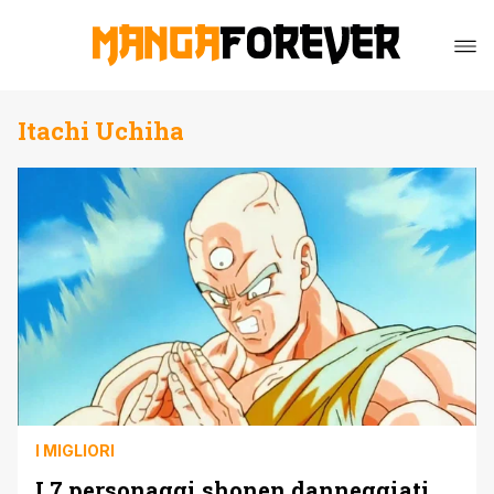
Itachi Uchiha
I MIGLIORI
I 7 personaggi shonen danneggiati