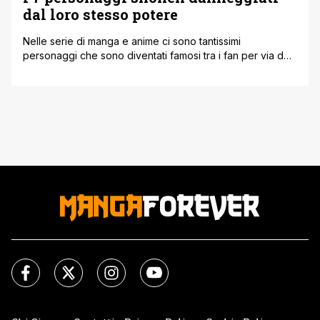
dal loro stesso potere
Nelle serie di manga e anime ci sono tantissimi
personaggi che sono diventati famosi tra i fan per via del
loro potere unico e carismatico. Nella maggior parte dei
casi si tratta di protagonisti principali o di supporto. Ad
esempio Goku rimane un personaggio iconico in tutto il
mondo e la sua kamehameha è conosciuta [']