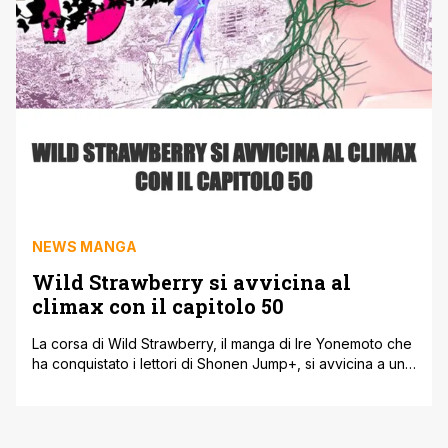
NEWS MANGA
Wild Strawberry si avvicina al
climax con il capitolo 50
La corsa di Wild Strawberry, il manga di Ire Yonemoto che
ha conquistato i lettori di Shonen Jump+, si avvicina a un
punto cruciale. Il capitolo 50, in arrivo il 22 agosto,
segnerà l’avvio del tanto atteso climax della storia. Un
passaggio importante per una serie che, in meno di due
anni, è riuscita a [']