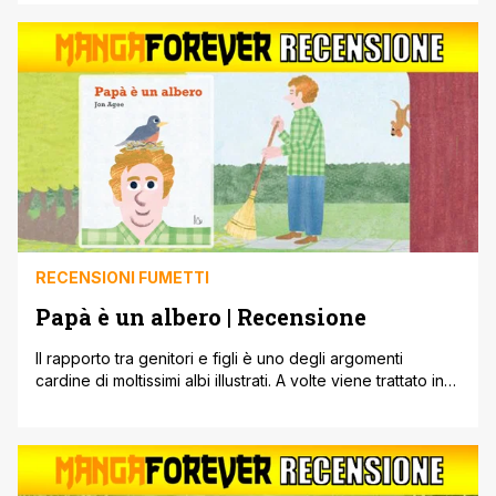
quelle vecchissime e così via. Ma ne esistono anche
alcune piuttosto atipiche, simpatiche e buffe. Questo è il
caso della strega protagonista della storia del libro di cui
vi andremo [']
RECENSIONI FUMETTI
Papà è un albero | Recensione
Il rapporto tra genitori e figli è uno degli argomenti
cardine di moltissimi albi illustrati. A volte viene trattato in
maniera più dolce, altre volte in modalità più divertenti.
Spesso viene analizzato il rapporto tra madre e figlia o
figlio. Lo stesso con il papà. Nel libro di cui vi andremo a
parlare oggi troviamo [']