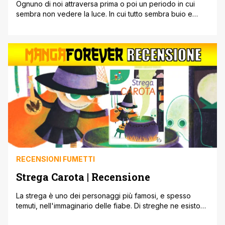
Ognuno di noi attraversa prima o poi un periodo in cui
sembra non vedere la luce. In cui tutto sembra buio e
senza speranze. Molti se ne rendono conto e cercano in
qualche modo di uscire da questa oscurità. Altri invece
attraversano inconsapevoli queste zone di ombra con si
passa attraverso un fitto banco di [']
RECENSIONI FUMETTI
Strega Carota | Recensione
La strega è uno dei personaggi più famosi, e spesso
temuti, nell'immaginario delle fiabe. Di streghe ne esistono
moltissime. Quelle bianche, quelle nere, quelle giovani,