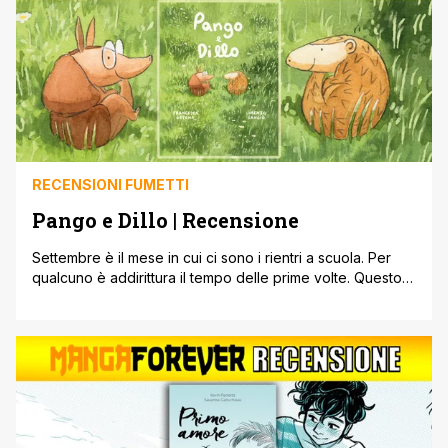
RECENSIONI FUMETTI
Pango e Dillo | Recensione
Settembre è il mese in cui ci sono i rientri a scuola. Per
qualcuno è addirittura il tempo delle prime volte. Questo
momento delicato non è affatto facile per alcuni. Per cui
c'è bisogno di avere molta fiducia e una piccola mano da
chi ci circonda. Una storia in cui questo è raccontato
davvero bene [']