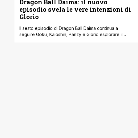
Dragon Ball Daima: il nuovo
episodio svela le vere intenzioni di
Glorio
Il sesto episodio di Dragon Ball Daima continua a
seguire Goku, Kaioshin, Panzy e Glorio esplorare il
Reame dei Demoni. Nel loro tentativo di scoprire le
Sfere del Drago di questo nuovo mondo, gli eroi stanno
ancora imparando molto sul regno e oltre a conoscerci
meglio a vicenda. Con l'ultima puntata che rivela nuovi
segreti [']