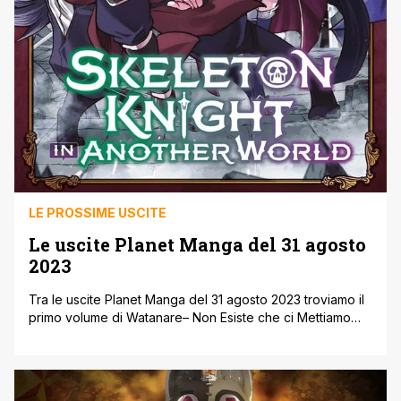
LE PROSSIME USCITE
Le uscite Planet Manga del 31 agosto
2023
Tra le uscite Planet Manga del 31 agosto 2023 troviamo il
primo volume di Watanare– Non Esiste che ci Mettiamo
insieme!'Oppure Sì?, divertente commedia romantica yuri
di Teren Mikami, Mushu e Eku Terashima, e l’ultimo della
Ultimate Deluxe Edition di Marmalade Boy, storico shojo
manga di Wataru Yoshizumi. Di seguito, direttamente dal