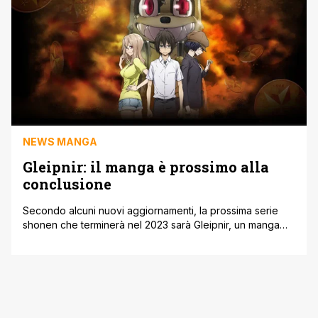
sito ufficiale della [']
NEWS MANGA
Gleipnir: il manga è prossimo alla
conclusione
Secondo alcuni nuovi aggiornamenti, la prossima serie
shonen che terminerà nel 2023 sarà Gleipnir, un manga
scritto e disegnato da Sun Takeda e serializzato da
Kōdansha dal 2015. Secondo un aggiornamento del
sommario, sembra che siano solamente due i capitoli che
dividono Gleipnir dalla conclusione che stiamo
annunciando nel presente articolo. Dunque dopo otto
anni dal suo debutto, il manga [']